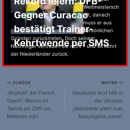
Rekord feiern: DFB-
Weltmeistersch
Gegner Curacao
aft, danach
muss er aus
bestätigt Trainer-
persönlichen
Gründen zurücktreten. Doch seinem
Kehrtwende per SMS
Nachfolger vertrauen sie nicht – und so kehrt
der Niederländer zurück.
Beitrags-
ZURÜCK
WEITER
„Boykott“ der French
Deutscher Arzt hilft in
Navigation
Open?: Warum im
der Ukraine:
Tennis ein Zoff um
„Manchmal steht man
Millionen tobt
fassungslos davor“