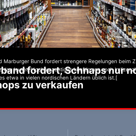
d Marburger Bund fordert strengere Regelungen beim 
band fordert, Schnaps nur n
schlag lautet, Hochprozentiges künftig nur noch in lizen
es etwa in vielen nordischen Ländern üblich ist.[
hops zu verkaufen