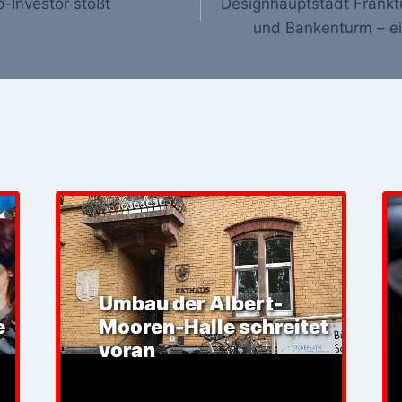
p-Investor stößt
Designhauptstadt Frankf
und Bankenturm – e
Umbau der Albert-
e
Mooren-Halle schreitet
voran