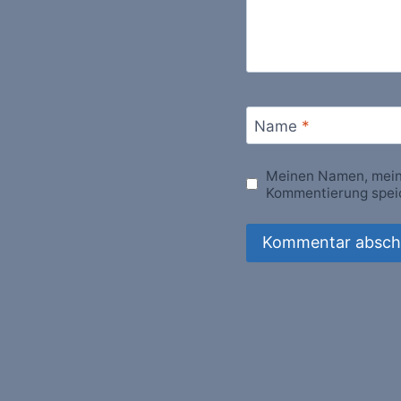
Name
*
Meinen Namen, meine
Kommentierung spei