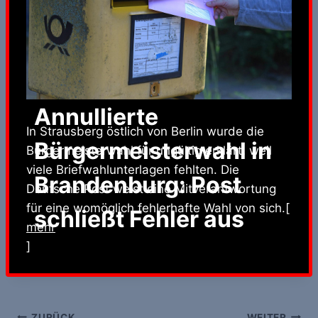
Annullierte
In Strausberg östlich von Berlin wurde die
Bürgermeisterwahl in
Bürgermeisterwahl für ungültig erklärt, weil
viele Briefwahlunterlagen fehlten. Die
Brandenburg: Post
Deutsche Post weist eine Mitverantwortung
für eine womöglich fehlerhafte Wahl von sich.[
schließt Fehler aus
mehr
]
ZURÜCK
WEITER