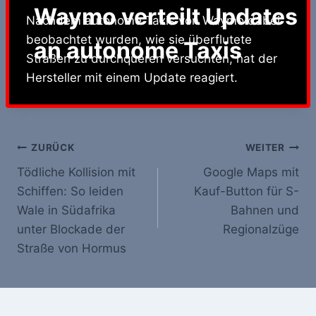
Waymo verteilt Updates
Nachdem autonome Taxis von Waymo dabei
beobachtet wurden, wie sie überflutete
an autonome Taxis
Straßen zu durchqueren versuchten, hat der
Hersteller mit einem Update reagiert.
Beitrags-
ZURÜCK
WEITER
Tödliche Kollision mit
Google Maps mit
Navigation
Schiffen: So leiden
Kauf-Button für S-
Wale in Südafrika
Bahnen und
unter Blockade der
Regionalzüge
Straße von Hormus