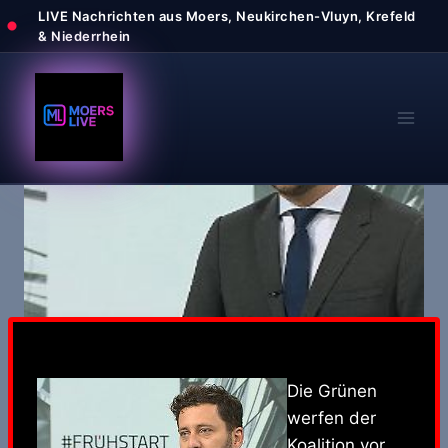
Zum
Inhalt
springen
Die Grünen
werfen der
Koalition vor,