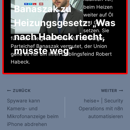
Banaszak zu
beim Heizen
weiter auf Öl
Heizungsgesetz: „Was
und Gas zu
setzen. Sie
nach Habeck riecht,
fürchten steigende Preise für die Bürger.
Parteichef Banaszak vermutet, der Union
musste weg“
gehe es nur um ihren Lieblingsfeind Robert
Habeck.
Beitrags-
ZURÜCK
WEITER
Spyware kann
heise+ | Security
Navigation
Kamera- und
Operations mit n8n
Mikrofonanzeige beim
automatisieren
iPhone abdrehen