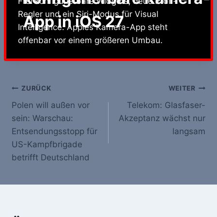
Frei konfigurierbare Widgets, neue Profi-
Regler und ein Siri-Modus für Visual
App in iOS 27
Intelligence: Apples Kamera-App steht
offenbar vor einem größeren Umbau.
Beitrags-
ZURÜCK
WEITER
Polen will außen vor
Telekom: Glasfaser-
Navigation
sein: Warschau:
Akzeptanz wächst nur
Entsendungsstopp für
langsam
US-Kampfbrigade
betrifft Deutschland