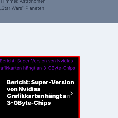
 Himmel: Astronomen
„Star Wars“-Planeten
Coven
Bericht: Super-Version
durc
von Nvidias
Tradi
Grafikkarten hängt an
sich 
3-GByte-Chips
Trü