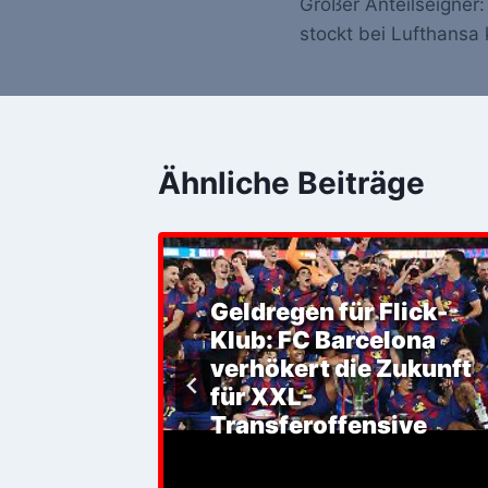
Größer Anteilseigner
Navigation
stockt bei Lufthansa 
Ähnliche Beiträge
Geldregen für Flick-
aine:
Klub: FC Barcelona
verhökert die Zukunft
sive der
für XXL-
Transferoffensive