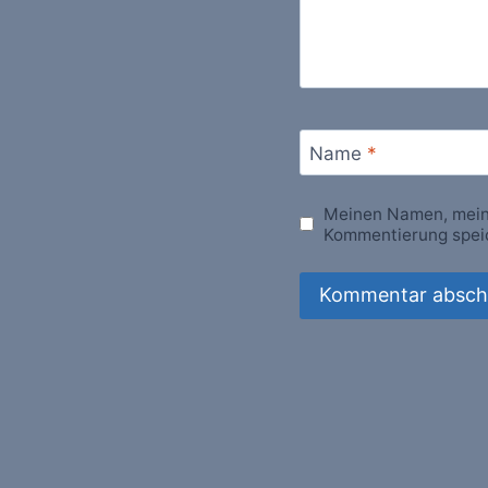
Name
*
Meinen Namen, meine
Kommentierung spei