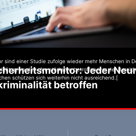
r sind einer Studie zufolge wieder mehr Menschen in D
cherheitsmonitor: Jeder Neu
lität geworden. Am stärksten betroffen war der Bereic
hen schützen sich weiterhin nicht ausreichend.[
kriminalität betroffen