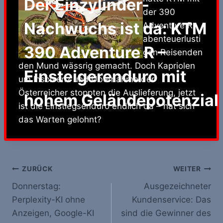
Der Einzylinder-
der 390
Nachwuchs ist da: KTM
Adventure R
abenteuerlusti
390 Adventure R –
gen Reisenden
den Mund wässrig gemacht. Doch Kapriolen
Einsteigerenduro mit
um Insolvenz und Übernahme der
Österreicher stoppten die Auslieferung, jetzt
hohem Geländepotenzial
ist die Einstiegsenduro endlich da – hat sich
das Warten gelohnt?
Beitrags-
ZURÜCK
WEITER
Donnerstag:
Ausgezeichneter
Navigation
Perplexity-KI ohne
Kundenservice: Das
Anzeigen, Google-KI
sind die Gewinner des