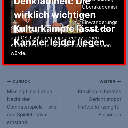
Denkfaulheit: Die
Überakademisi
wirklich wichtigen
erung,
Einwanderungs
Kulturkämpfe lässt der
illusion: CDU
und CSU scheuen ausgerechnet jenen
Kanzler leider liegen
Kulturwandel, der sich wirtschaftlich lohnen
würde.
Beitrags-
ZURÜCK
WEITER
Missing Link: Lange
Brasilien: Oberstes
Navigation
Nacht der
Gericht stoppt
Computerspiele – wie
Haftverkürzung für
das Spielefestival
Bolsonaro
entstand