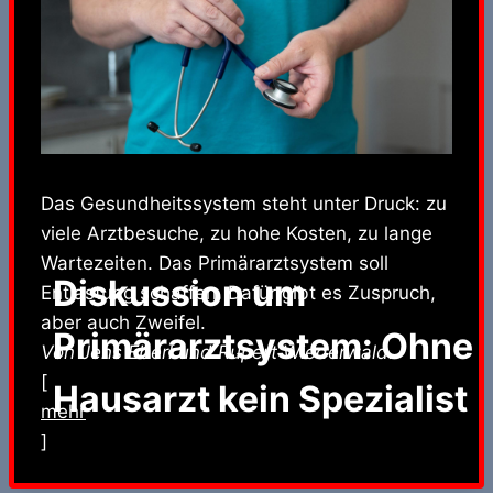
Das Gesundheitssystem steht unter Druck: zu
viele Arztbesuche, zu hohe Kosten, zu lange
Wartezeiten. Das Primärarztsystem soll
Diskussion um
Entlastung schaffen. Dafür gibt es Zuspruch,
aber auch Zweifel.
Primärarztsystem: Ohne
Von Jens Eberl und Rupert Wiederwald.
[
Hausarzt kein Spezialist
mehr
]