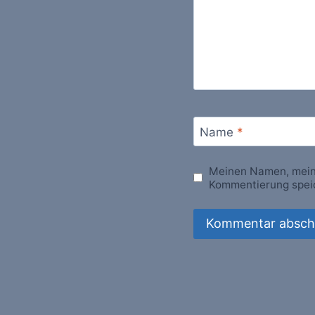
Name
*
Meinen Namen, meine
Kommentierung spei