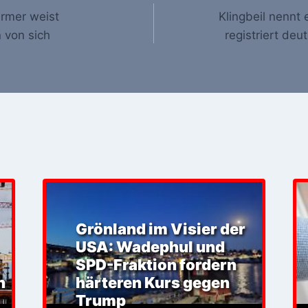
armer weist
Klingbeil nennt
 von sich
registriert deu
Grönland im Visier der
USA: Wadephul und
SPD-Fraktion fordern
h
härteren Kurs gegen
Trump