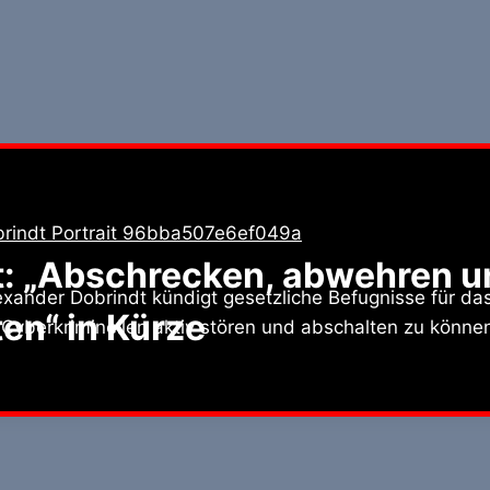
t: „Abschrecken, abwehren u
exander Dobrindt kündigt gesetzliche Befugnisse für da
en“ in Kürze
n Cyberkriminellen aktiv stören und abschalten zu könne