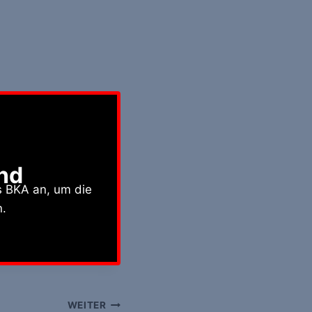
nd
s BKA an, um die
n.
WEITER