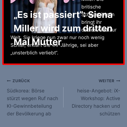
britische
„Es ist passiert“: Siena
Schauspielerin
bringt ihr
Miller wird zum dritten
drittes Kind zur
Welt. Sie kriege nun zwar nur noch wenig
Mal Mutter
Schlaf, erklärt die 44-Jährige, sei aber
„unsterblich verliebt“.
Beitrags-
ZURÜCK
WEITER
Südkorea: Börse
heise-Angebot: iX-
Navigation
stürzt wegen Ruf nach
Workshop: Active
KI-Gewinnbeteilung
Directory hacken und
der Bevölkerung ab
schützen