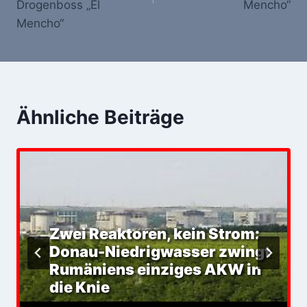
Drogenboss „El
Mencho“
Mencho“
Ähnliche Beiträge
Zwei Reaktoren, kein Strom:
Donau-Niedrigwasser zwingt
Rumäniens einziges AKW in
die Knie