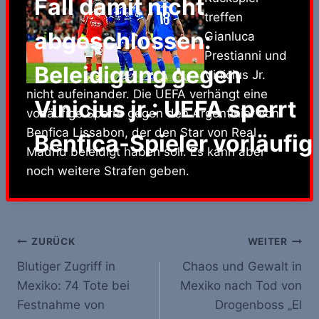
Fall damit nicht
treffen
abgeschlossen:
Gianluca
Prestianni und
Beleidigung gegen
Vinicius Jr.
nicht aufeinander. Die UEFA verhängt eine
Vinicius jr.: UEFA sperrt
vorläufige Sperre gegen den Argentinier von
Benfica Lissabon, der den Star von Real
Benfica-Spieler vorläufig
Madrid beleidigt haben soll. Es kann aber
noch weitere Strafen geben.
Beitrags-
ZURÜCK
WEITER
Blutiger Zugriff in
Chaos und Gewalt in
Navigation
Mexiko: 74 Tote bei
Mexiko nach Tod von
Festnahme von
Drogenboss „El