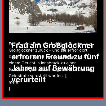
Frau am Großglockner
Er ließ seine Freundin bei einer Bergtour am
Großglockner zurück – und sie erfror dort:
erfroren: Freund zu fünf
Dafür ist ein 37-jähriger Bergsteiger von
einem Gericht in Innsbruck zu einer
Jahren auf Bewährung
fünfmonatigen Bewährungsstrafe und einer
Geldstrafe verurteilt worden. [
verurteilt
mehr
]