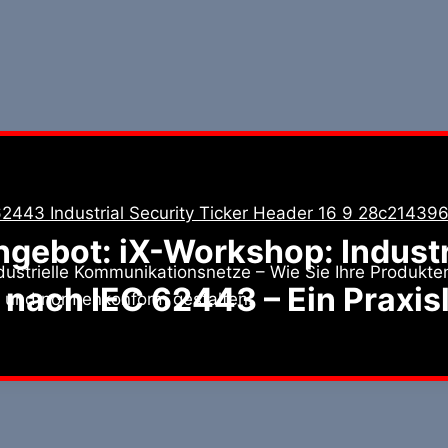
gebot: iX-Workshop: Industr
dustrielle Kommunikationsnetze – Wie Sie Ihre Produkte
 nach IEC 62443 – Ein Praxis
r und normenkonform gestalten.