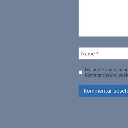
Name
*
Meinen Namen, meine
Kommentierung spei