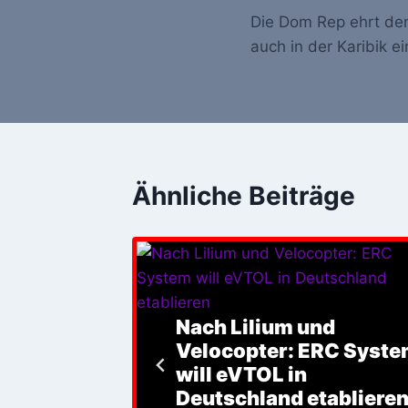
Die Dom Rep ehrt den
Navigation
auch in der Karibik e
Ähnliche Beiträge
Nach Lilium und
agicPad
Velocopter: ERC Syst
ad Pro
will eVTOL in
S11 Ultra
Deutschland etabliere