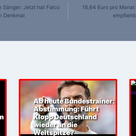
 Sänger: Jetzt hat Falco
18,64 Euro pro Monat
in Denkmal
empfiehlt
Ab heute Bundestrainer:
Abstimmung: Führt
em
Klopp Deutschland
wieder an die
n
Weltspitze?