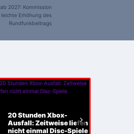
 ab 2027: Kommission
 leichte Erhöhung des
Rundfunkbeitrags
Hier
weit
20 Stunden Xbox-
Trai
Ausfall: Zeitweise liefen
Harei
nicht einmal Disc-Spiele
schw