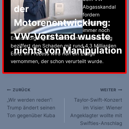
der
Abgasskandal
fordern
Motorenentwicklung:
Investoren
immer noch
VW-Vorstand wusste
Entschädigung. Ein Gericht in Braunschweig
beziffert den Schaden mit rund 4,3 Milliarden
nichts von Manipulation
Euro. Im Prozess wird nun ein Zeuge
vernommen, der schon verurteilt wurde.
Beitrags-
ZURÜCK
WEITER
„Wir werden reden“:
Taylor-Swift-Konzert
Navigation
Trump ändert seinen
im Visier: Wiener
Ton gegenüber Kuba
Angeklagter wollte mit
Swifties-Anschlag