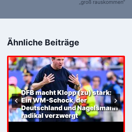
„groß rauskommen“
Ähnliche Beiträge
DFB macht Klopp (zu) stark:
Ein WM-Schock, der
Deutschland und Nagelsmann
radikal verzwergt