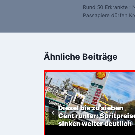
Rund 50 Erkrankte : 
Navigation
Passagiere dürfen Kr
Ähnliche Beiträge
 für
Diesel bis zu sieben
ts-
Cent runter: Spritpreis
sinken weiter deutlich