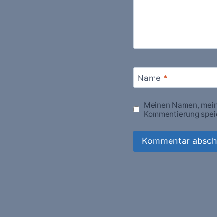
Name
*
Meinen Namen, meine
Kommentierung spei