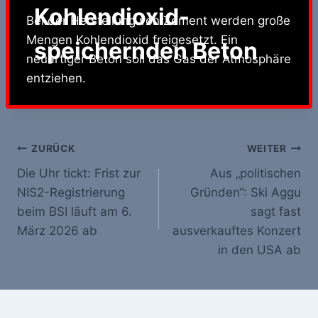
Kohlendioxid-
Bei der Herstellung von Zement werden große
Mengen Kohlendioxid freigesetzt. Ein
speichernden Beton
neuartiger Beton soll das Gas der Atmosphäre
entziehen.
Beitrags-
ZURÜCK
WEITER
Die Uhr tickt: Frist zur
Aus „politischen
Navigation
NIS2-Registrierung
Gründen“: Ski Aggu
beim BSI läuft am 6.
sagt fast
März 2026 ab
ausverkauftes Konzert
in den USA ab