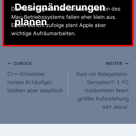
Designänderungen
Die Neuerungen in der nächsten Version des
Mac-Betriebssystems fallen eher klein aus.
planen
Einem Bericht zufolge plant Apple aber
wichtige Aufräumarbeiten.
Beitrags-
ZURÜCK
WEITER
C++-Entwickler
Kurz vor Relegations-
Navigation
nutzen KI häufiger,
Sensation?: 1. FC
bleiben aber skeptisch
Heidenheim feiert
„größte Auferstehung
seit Jesus“