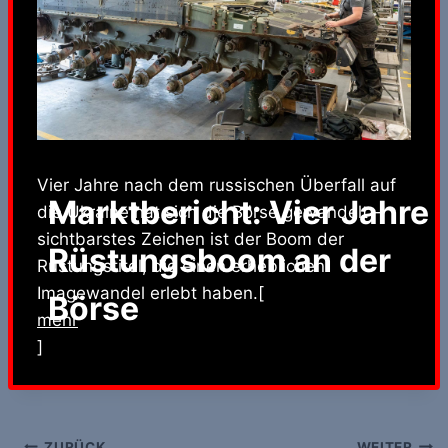
Vier Jahre nach dem russischen Überfall auf
Marktbericht: Vier Jahre
die Ukraine hat sich die Börse gewandelt –
sichtbarstes Zeichen ist der Boom der
Rüstungsboom an der
Rüstungstitel, die einen erheblichen
Imagewandel erlebt haben.[
Börse
mehr
]
ZURÜCK
WEITER