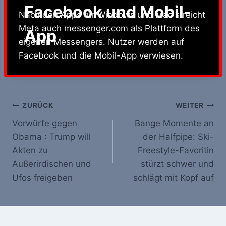
Facebook und Mobil-
Nach den Apps für Windows und Mac streicht
Meta auch messenger.com als Plattform des
App
eigenen Messengers. Nutzer werden auf
Facebook und die Mobil-App verwiesen.
Beitrags-
ZURÜCK
WEITER
Vorwürfe gegen
Bange Momente an
Navigation
Obama : Trump will
der Halfpipe: Ski-
Akten zu
Freestyle-Favoritin
Außerirdischen und
stürzt schwer und
Ufos freigeben
schlägt mit Kopf auf