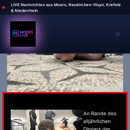
Zum
Inhalt
springen
An Rande des
alljährlichen
Dinners der