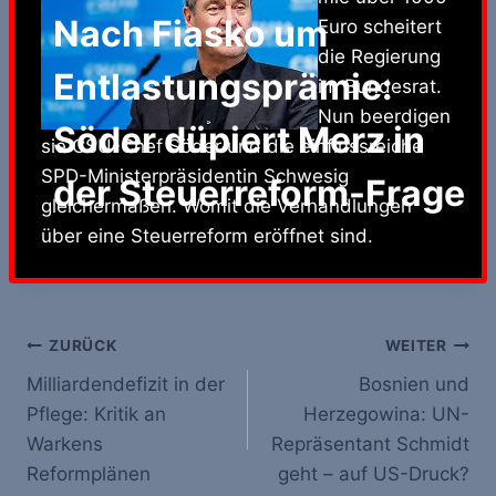
Nach Fiasko um
Euro scheitert
die Regierung
Entlastungsprämie:
im Bundesrat.
Nun beerdigen
Söder düpiert Merz in
sie CSU-Chef Söder und die einflussreiche
SPD-Ministerpräsidentin Schwesig
der Steuerreform-Frage
gleichermaßen. Womit die Verhandlungen
über eine Steuerreform eröffnet sind.
Beitrags-
ZURÜCK
WEITER
Milliardendefizit in der
Bosnien und
Navigation
Pflege: Kritik an
Herzegowina: UN-
Warkens
Repräsentant Schmidt
Reformplänen
geht – auf US-Druck?