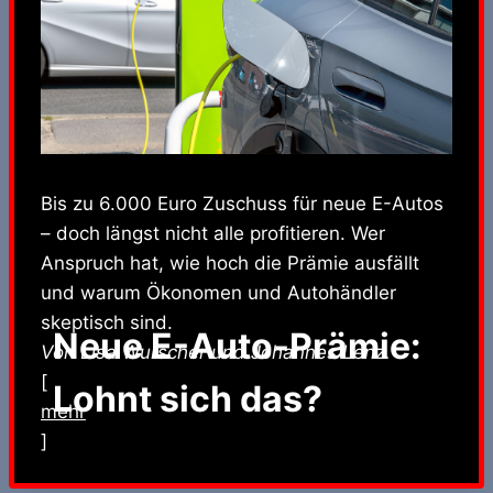
Bis zu 6.000 Euro Zuschuss für neue E-Autos
– doch längst nicht alle profitieren. Wer
Anspruch hat, wie hoch die Prämie ausfällt
und warum Ökonomen und Autohändler
skeptisch sind.
Neue E-Auto-Prämie:
Von Lisa Wurscher und Johannes Lenz.
[
Lohnt sich das?
mehr
]