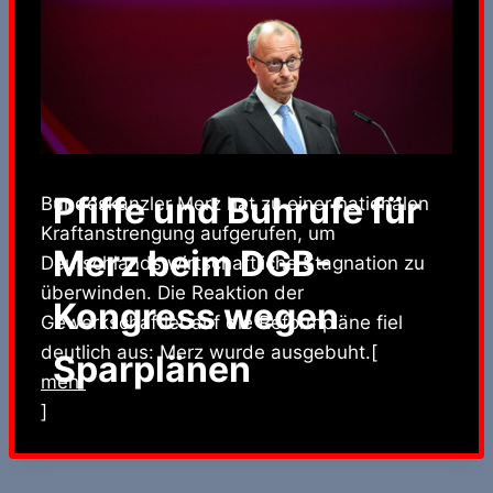
Pfiffe und Buhrufe für
Bundeskanzler Merz hat zu einer nationalen
Kraftanstrengung aufgerufen, um
Merz beim DGB-
Deutschlands wirtschaftliche Stagnation zu
überwinden. Die Reaktion der
Kongress wegen
Gewerkschaftler auf die Reformpläne fiel
deutlich aus: Merz wurde ausgebuht.[
Sparplänen
mehr
]