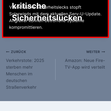
kritische
Vier kritische Sicherheitslecks stopft
Solarwinds mit dem aktuellen Serv-U-Update.
Sicherheitslücken
Angreifer können betroffene Systeme
kompromittieren.
Beitrags-
ZURÜCK
WEITER
Verkehrstote: 2025
Amazon: Neue Fire-
Navigation
sterben mehr
TV-App wird verteilt
Menschen im
deutschen
Straßenverkehr