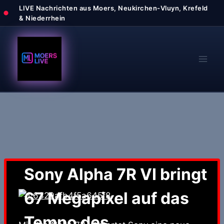
Zum
Inhalt
springen
Sony Alpha 7R VI bringt
67 Megapixel auf das
Tempo des