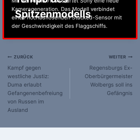
Mit der Alpha 7R VI startet Sony eine neue
Kamerageneration. Das Modell verbindet
Spitzenmodells
einen hochauflösenden Stacked-Sensor mit
der Geschwindigkeit des Flaggschiffs.
Beitrags-
ZURÜCK
WEITER
Kampf gegen
Regensburgs Ex-
Navigation
westliche Justiz:
Oberbürgermeister
Duma erlaubt
Wolbergs soll ins
Gefangenenbefreiung
Gefängnis
von Russen im
Ausland