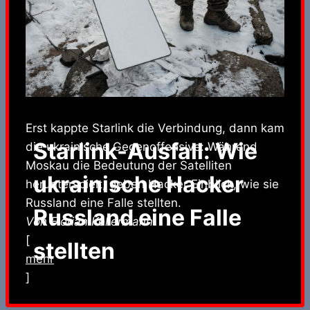
Erst kappte Starlink die Verbindung, dann kam
Starlink-Ausfall: Wie
die ukrainische Gegenoffensive: Während
Moskau die Bedeutung der Satelliten
ukrainische Hacker
herunterspielt, geben Hacker Einblick, wie sie
Russland eine Falle stellten.
Russland eine Falle
Von Florian Kellermann.
[
stellten
mehr
]