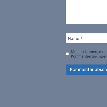
Name
*
Meinen Namen, meine
Kommentierung spei