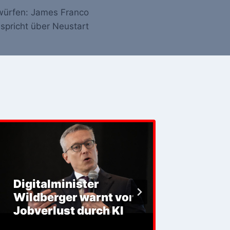
würfen: James Franco
spricht über Neustart
Kryp
Digitalminister
Unter
Wildberger warnt vor
Einbl
Jobverlust durch KI
Inter