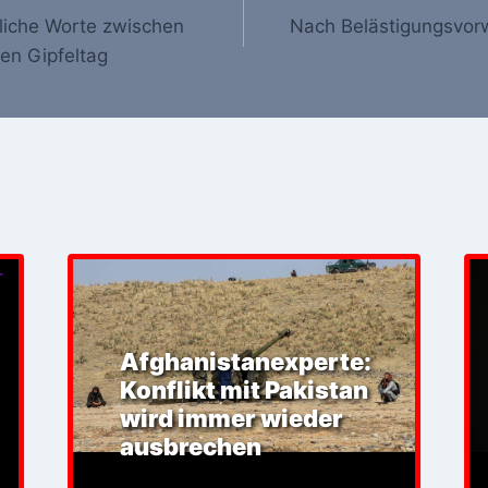
liche Worte zwischen
Nach Belästigungsvor
en Gipfeltag
Afghanistanexperte:
Konflikt mit Pakistan
wird immer wieder
ausbrechen