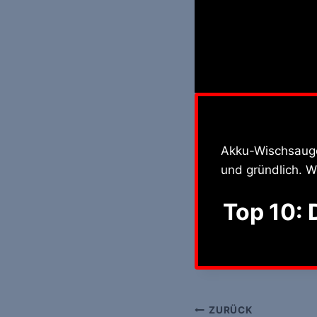
Akku-Wischsauge
und gründlich. W
Top 10:
Beitrags-
ZURÜCK