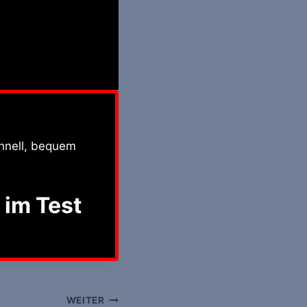
hnell, bequem
 im Test
WEITER