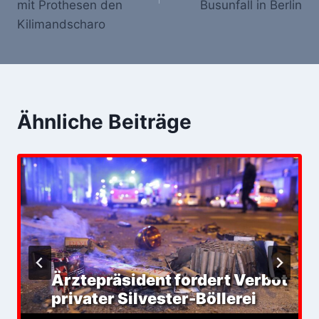
mit Prothesen den
Busunfall in Berlin
Kilimandscharo
Ähnliche Beiträge
Ärztepräsident fordert Verbot
privater Silvester-Böllerei