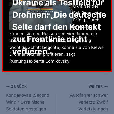
Ukraine als Testfeld für
Ukrainer der
Drohnen: „Die deutsche
Schlüssel zum
Erfolg. Durch
Seite darf den Kontakt
Innovationen
können sie den Russen seit vier Jahren die
zur Frontlinie nicht
Stirn bieten. Wenn die Bundesregierung
wichtige Schritt beachte, könne sie von Kiews
verlieren“
Drohnentechnik profitieren, sagt
Rüstungsexperte Lomikovskyi
Beitrags-
ZURÜCK
WEITER
Kondakovas „Second
Autofahrer schwer
Navigation
Wind“: Ukrainische
verletzt: Zwölf
Soldaten besteigen
Verletzte nach