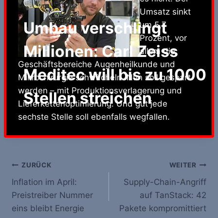
Umsatz sinkt
Umbau verschlingt
um 5,7
Prozent, vor
Millionen: Carl Zeiss
allem die
Geschäftsbereiche Augenheilkunde und
Meditec will bis zu 1000
Mikrochirurgie schwächeln. Nun soll gespart
werden – mit Produktionsverlagerung und
Stellen streichen
Lieferkettenoptimierung. Und gut jede
sechste Stelle soll ebenfalls wegfallen.
Beitrags-
ZURÜCK
WEITER
Inflation im April:
Supply-Chain-Angriff
Navigation
Preistreiber Nummer
auf TanStack: 42
eins bleibt Energie
Pakete kompromittiert