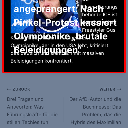
angeprangert: Nach
Einwanderungs
behörde ICE ist
Pinkel-Protest kassiert
dem britischen
Freestyler Gus
Olympionike „brutale
Kenworthy ein Dorn im Auge. Der
Olympionike, der in den USA lebt, kritisiert
Beleidigungen“
das deutlich und sieht sich mit massiven
Beleidigungen konfrontiert.
Beitrags-
ZURÜCK
WEITER
Drei Fragen und
Der AfD-Autor und die
Navigation
Antworten: Was
Buchmesse: Das
Führungskräfte für die
Problem, das die
stillen Techies tun
Hybris des Maximilian