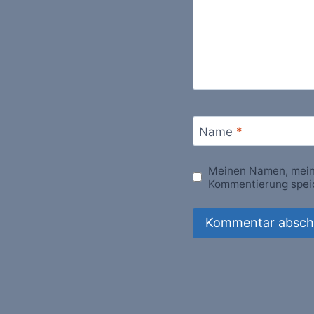
Name
*
Meinen Namen, meine
Kommentierung spei