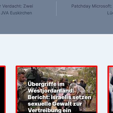
r Verdacht: Zwei
Patchday Microsoft: 
 JVA Euskirchen
Lü
Übergriffe im
Westjordanland:
Bericht: Israelis setzen
sexuelle Gewalt zur
Vertreibung ein