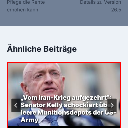
Pflege die Rente
Details zu Version
erhöhen kann
26.5
Ähnliche Beiträge
„Vom Iran-Krieg aufgezehrt“:
Senator Kelly schockiert über
leere Munitionsdepots der US-
Army