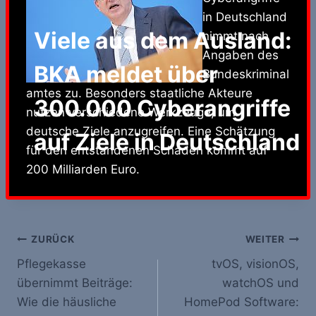
in Deutschland
Viele aus dem Ausland:
nimmt nach
Angaben des
BKA meldet über
Bundeskriminal
amtes zu. Besonders staatliche Akteure
300.000 Cyberangriffe
nutzen verschiedene Werkzeuge, um
deutsche Ziele anzugreifen. Eine Schätzung
auf Ziele in Deutschland
für den entstandenen Schaden kommt auf
200 Milliarden Euro.
Beitrags-
ZURÜCK
WEITER
Pflegekasse
tvOS, visionOS,
Navigation
übernimmt Beiträge:
watchOS und
Wie die häusliche
HomePod Software: