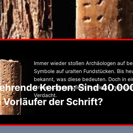
Immer wieder stoßen Archäologen auf b
Symbole auf uralten Fundstücken. Bis heut
bekannt, was diese bedeuten. Doch in ein
ehrende Kerben: Sind 40.000
Untersuchung äußern Fachleute ihren ga
Verdacht.
Vorläufer der Schrift?