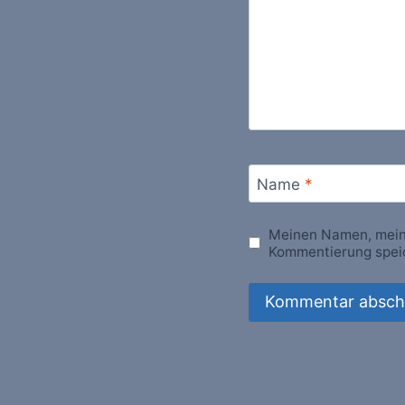
Name
*
Meinen Namen, meine
Kommentierung spei