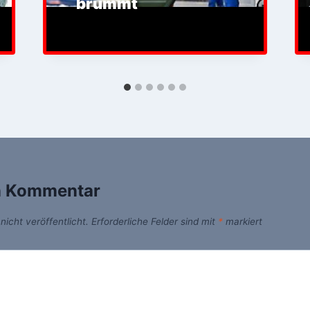
brummt
n Kommentar
icht veröffentlicht.
Erforderliche Felder sind mit
*
markiert