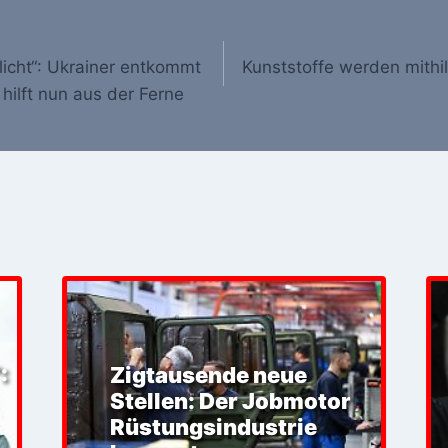
licht“: Ukrainer entkommt
Kunststoffe werden mithil
hilft nun aus der Ferne
:
Zigtausende neue
Stellen: Der Jobmotor
Rüstungsindustrie