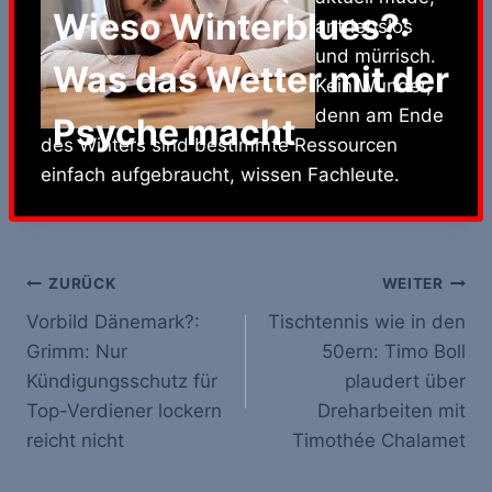
Wieso Winterblues?:
antriebslos
und mürrisch.
Was das Wetter mit der
Kein Wunder,
denn am Ende
Psyche macht
des Winters sind bestimmte Ressourcen
einfach aufgebraucht, wissen Fachleute.
Beitrags-
ZURÜCK
WEITER
Vorbild Dänemark?:
Tischtennis wie in den
Navigation
Grimm: Nur
50ern: Timo Boll
Kündigungsschutz für
plaudert über
Top-Verdiener lockern
Dreharbeiten mit
reicht nicht
Timothée Chalamet