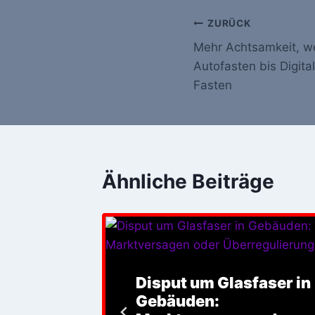
Beitrags-
ZURÜCK
Mehr Achtsamkeit, we
Navigation
Autofasten bis Digital 
Fasten
Ähnliche Beiträge
Disput um Glasfaser in
 CLA 45
Gebäuden: