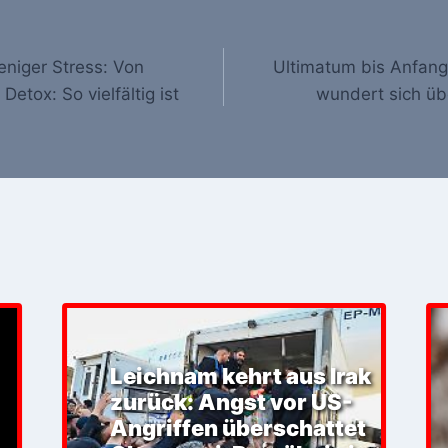
niger Stress: Von
Ultimatum bis Anfang
Detox: So vielfältig ist
wundert sich üb
Leichnam kehrt aus Irak
zurück: Angst vor US-
Angriffen überschattet