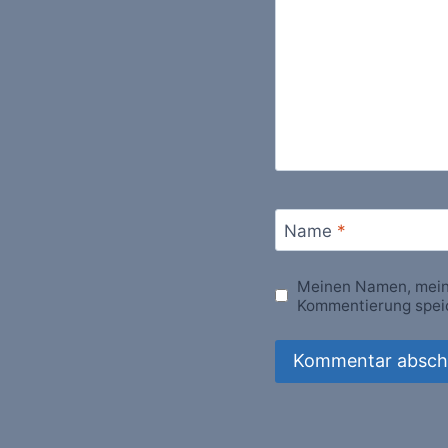
Name
*
Meinen Namen, meine
Kommentierung spei