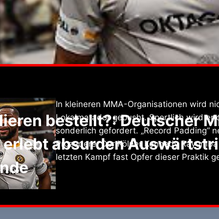
In kleineren MMA-Organisationen wird nic
ieren bestellt?: Deutscher 
Lokalmatador gepusht. Sportlich wird er d
sonderlich gefordert. „Record Padding“ n
erlebt absurden Auswärtstrip
Prozedere. Der Kölner Kennedy Rayomba
letzten Kampf fast Opfer dieser Praktik 
ande