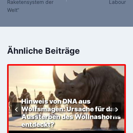
Raketensystem der
Labour
Welt“
Ähnliche Beiträge
Hinweis von DNA aus
Wolfsmagen: Ursache für das
Aussterben des Wollnashorns
entdeckt?