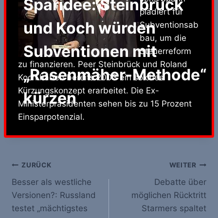
Sparidee: Steinbrück
plädiert für
und Koch würden
Subventionsab
bau, um die
Subventionen mit
Steuerreform
zu finanzieren. Peer Steinbrück und Roland
„Rasenmäher-Methode“
Koch haben bereits 2003 ein solches
Kürzungskonzept erarbeitet. Die Ex-
kürzen
Ministerpräsidenten sehen bis zu 15 Prozent
Einsparpotenzial.
Beitrags-
ZURÜCK
WEITER
Besser als westliche
Debatte über
Navigation
Versionen?: Russland
möglichen Rücktritt
testet „mächtigstes
Starmers spaltet